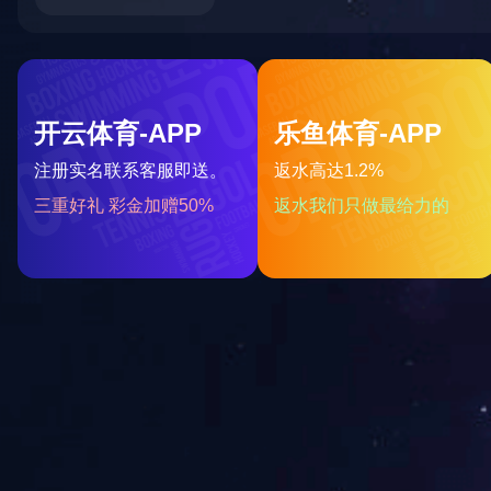
1、容量选择：根据待测样品的数量和体积选择合适的容量，避免
2、温湿度范围：确保温度和湿度范围能够满足实验需求。对于需
3、控制精度：选择具有高精度控制系统的试验箱，可以在较小的
二、操作规范
合理的操作规范不仅能提高实验效率，还能延长设备的使用寿命
1、预热与预冷：在正式实验前，应对其进行预热或预冷，以确保
2、样品放置：合理放置样品，可以保证空气流通，避免热量和湿
3、严格遵守实验程序：在进行实验时，应严格按照操作手册中的
三、维护保养