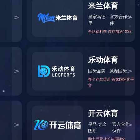
控制温度和湿度，为产品提供模拟各种气候条件的环境，以评估其可
升
高低温湿热试验箱
的使用效率。