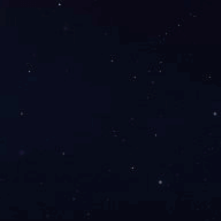
半岛星空体育·(中国)官方网站
扫一扫
更多精彩
客服二维码
企业二维码