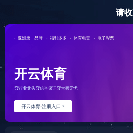
欢迎来到
半岛星空体育·(中国)官方网站 网站
！
网站首页
关于我们
产品中