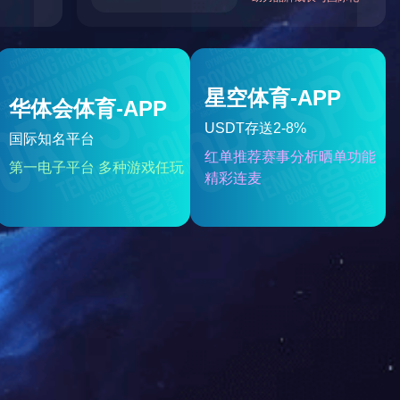
合格不准入库。对出厂产品实行逐台检验，并出具检验报告。质量方
过程质量的控制。公司非常重视用户对质量问题的投诉和反馈意见，
速温变(湿热)试验箱、高温试验箱、温度冲击试验箱、盐雾腐蚀
箱、快速温变试验箱、高低温试验舱、高低温试验室、三综合试验
们设计制造的产品已广泛用于航空、航天、军工、汽车、舰船、电
标尺。本着让广大用户“买的称心、用的放心”的原则，拥有一大批国
在线咨询