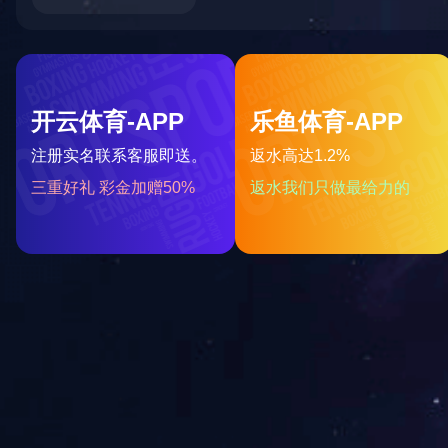
公司认真执行GB、GJB、IEC、MIL、JJF等产品标准
针：“技术过硬、优质高效、诚信守约、顾客满意”。公司的现场
设立了质量投诉电话，并做到迅速处理和解决用户所反映的各种
公司主要产品配置含金量高、经久耐用、做工精细、美观大方。
试验箱、砂尘试验箱、淋雨试验箱、步入式高低温试验室、高低
箱、环境试验箱；也生产常用的各种干燥箱、培养箱、恒温槽(检
公司把上*的标准和Z苛刻的客户要求作为提练自己的机会和提
子、通信、光电、IT、机械、建材、石油、生物工程等领域，并
公司恪守“以诚信为本”的经营理念,以“用户永远是对的，我们做
内外著名科研院所及企业用户，客户遍及全国各地。