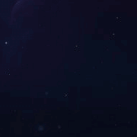
管理理念
企业使命
、以人才为根本，努力实现你我
积极为行业提供可靠的产品和
共赢
新闻动态
技术文章
在线留言
|
|
|
|