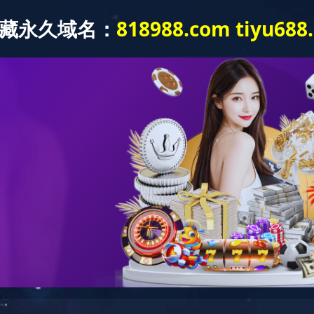
心
新闻中心
技术文章