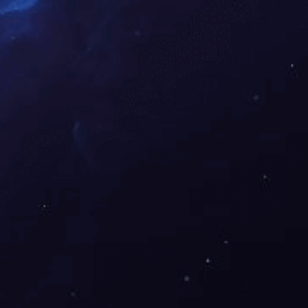
车、家电、食品加工等无菌试验、稳定性检测以及工业产品的原料
着精确的温度控制系统，为产业研发、生物技术测试提供所需要的
电话
微信扫一扫
车、家电、食品加工等无菌试验、稳定性检测以及工业产品的原料
着精确的温度控制系统，为产业研发、生物技术测试提供所需要的