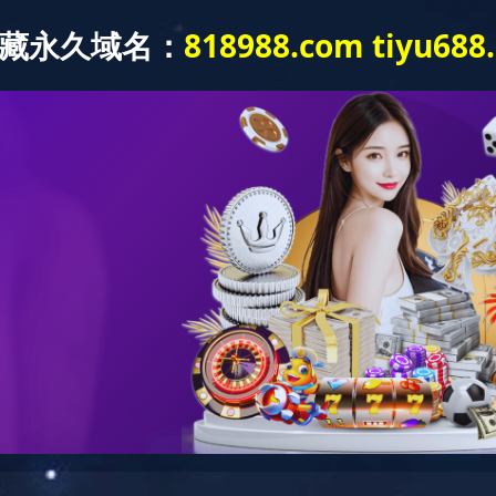
心
新闻中心
技术文章