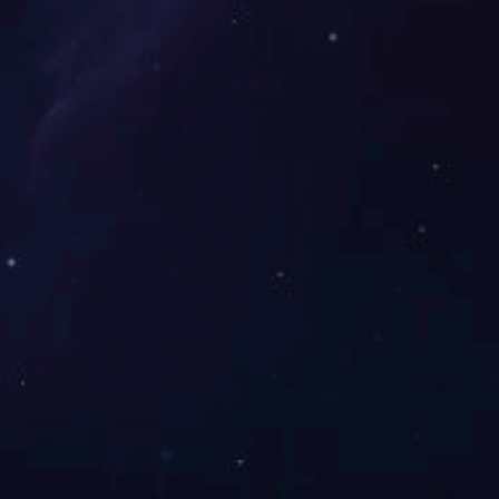
101恒温烘箱
本设备可广泛适用于涂料、纺织、电子、汽
性能、产品包装、产品寿命等测试；它具有
环境模拟条件。
更新日期：
2024-01-10
访问次数：
4906
查看详情
在线留言
共 16 条记录，当前 1 / 3 页 首页 上一页
下一页
新闻动态
技术文章
在线留言
|
|
|
|