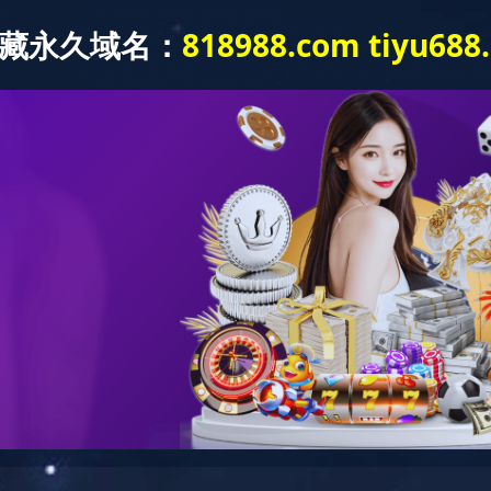
心
新闻中心
技术文章