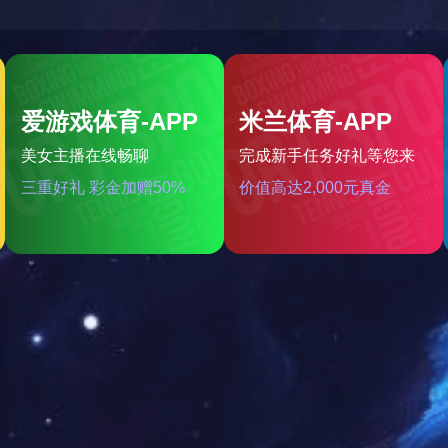
高低温湿热试验室本系列环境实验室可为用
模拟环境，为测试数据的准确性和*性（可重
便捷操作的计测装置，温湿度控制器，采用
更新日期：
2023-06-25
访问次数：
14921
定采用对话方式，操作简单、迅速。
查看详情
在线留言
SWTH大型高低温湿热试验室
本系列环境实验室可为用户批量检验、检测
数据的准确性和*性(可重复)提供*条件。
温湿度控制器，采用*的中文液晶显示画面
更新日期：
2024-01-10
访问次数：
6839
简单、迅速。
查看详情
在线留言