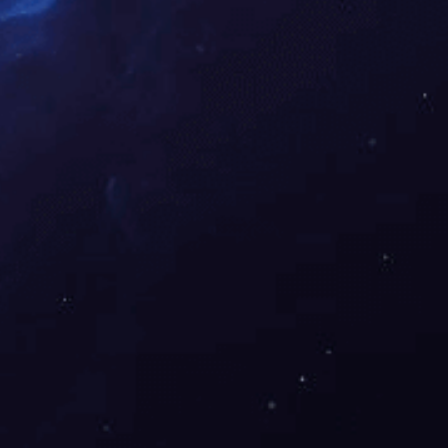
电子电工元器件、零配件或大型部件等提供一个模拟环境，为测试
该产品具有简单的操作性能和可靠的设备性能，*便捷操作的计测装
电话
画面触摸屏，可进行各种复杂的程序设定，程序设定采用对话方式，
微信扫一扫
电子电工元器件、零配件或大型部件等提供一个模拟环境，为测试
该产品具有简单的操作性能和可靠的设备性能，*便捷操作的计测装
画面触摸屏，可进行各种复杂的程序设定，程序设定采用对话方式，