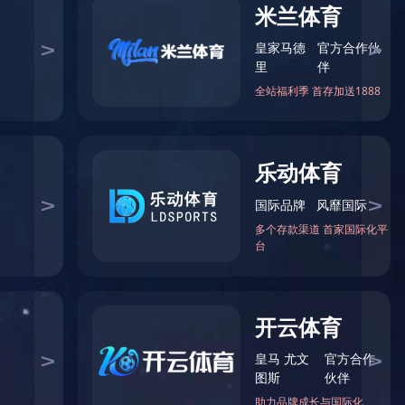
站
环境实验室可为用户批量检验、检测电子电工元器件、零配件或大型部
和*性(可重复)提供*条件。该产品具有简单的操作性能和可靠的设
器，采用*的中文液晶显示画面触摸屏，可进行各种复杂的程序设
速。