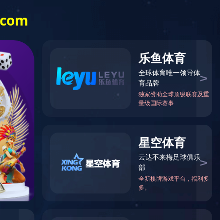
返回首页
在线留言
半岛星空体育·(中国)官方网站
咨询热线
15021530323
在线留言
半岛星空体育·(中
国)官方网站