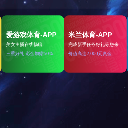
本系列IPX6K淋雨试验箱对各种防水、防
此台可满足GB4208标准IP代码第6位表征数7
DIN40050的标准。具有试验空间大、模拟
更新日期：
2023-06-25
访问次数：
3740
查看详情
在线留言
IP5/6淋雨试验装置
本系列淋雨试验箱对各种防水、防渗漏有特
雨试验箱可满足GB4208标准IP代码第6位表
GB2423.38、DIN40050的标准。具有
更新日期：
2023-06-25
访问次数：
3465
查看详情
在线留言