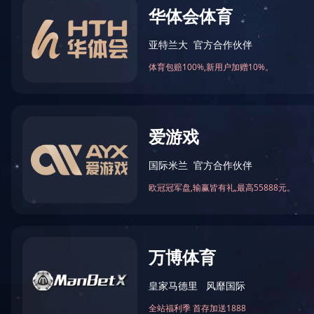
当前位置：
首页
>
产品中心
>
淋雨试验箱（室）
>
IP5/6
产品分类
淋雨试验箱（室）
相关文章