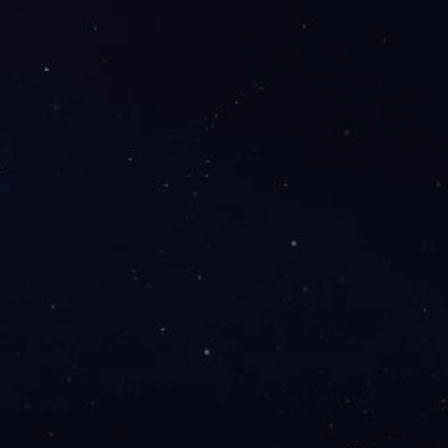
页 末页 跳转到第
页
半岛星空体育·(中国)官方网站
扫一扫
更多精彩
客服二维码
企业二维码